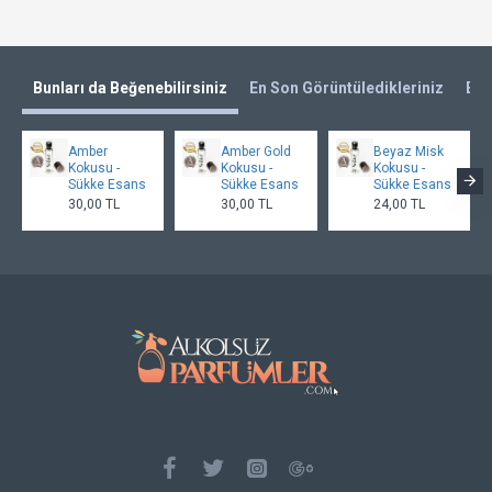
Bunları da Beğenebilirsiniz
En Son Görüntüledikleriniz
En 
Amber
Amber Gold
Beyaz Misk
Kokusu -
Kokusu -
Kokusu -
Sükke Esans
Sükke Esans
Sükke Esans
30,00 TL
30,00 TL
24,00 TL