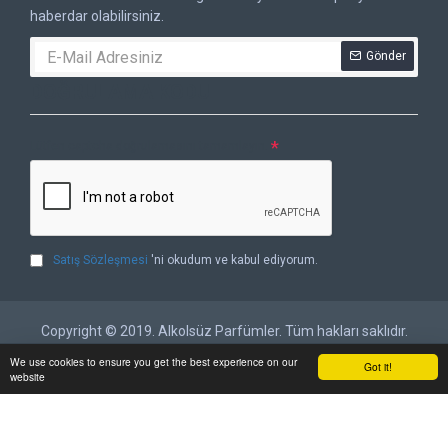
haberdar olabilirsiniz.
Gönder
DOĞRULAMA KODU
Lütfen captcha doğrulamasını tamamlayın.
Satış Sözleşmesi
'ni okudum ve kabul ediyorum.
Copyright © 2019. Alkolsüz Parfümler. Tüm hakları saklıdır.
We use cookies to ensure you get the best experience on our
Got it!
website
Kayıt Ol
Alışveriş Listem
İletişim
Bizi Arayın
Giriş Yap