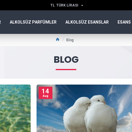
TL
TÜRK LIRASI
R
ALKOLSÜZ PARFÜMLER
ALKOLSÜZ ESANSLAR
ESANS 
Blog
BLOG
14
Aug