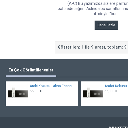
(A-C) Bu yazımızda sizlere parf
bahsedeceğim. Aslında bu sanatkâr ins
ifadeyle “bur..
Daha Fazla
Gösterilen: 1 ile 9 arası, toplam: 9
En Çok Görüntülenenler
Arabi Kokusu - Aksa Esans
Arafat Kokusu
55,00 TL
55,00 TL