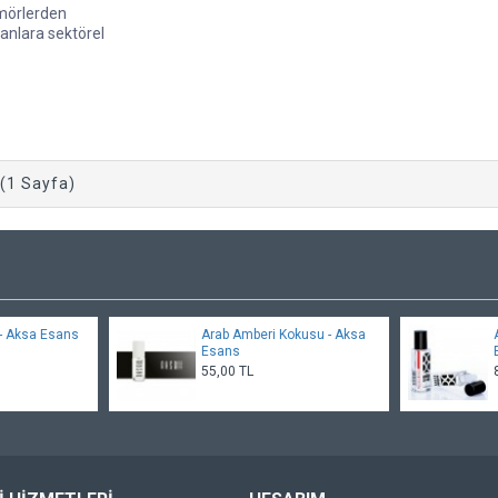
ümörlerden
anlara sektörel
 (1 Sayfa)
 - Aksa Esans
Arab Amberi Kokusu - Aksa
Esans
55,00 TL