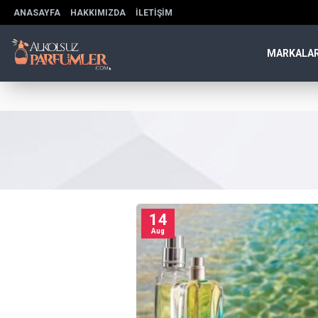
ANASAYFA
HAKKIMIZDA
İLETIŞIM
MARKALA
14
Aug