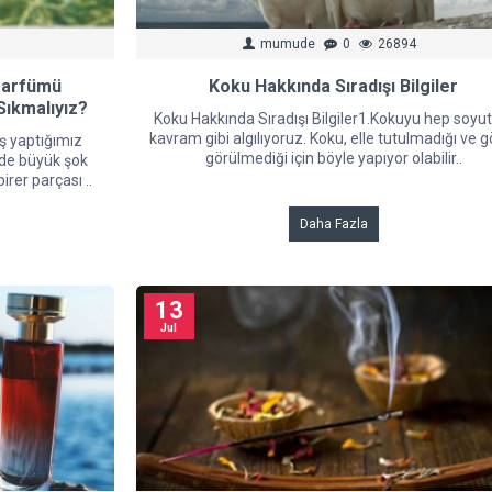
mumude
0
26894
 Parfümü
Koku Hakkında Sıradışı Bilgiler
ıkmalıyız?
Koku Hakkında Sıradışı Bilgiler1.Kokuyu hep soyut
kavram gibi algılıyoruz. Koku, elle tutulmadığı ve g
ş yaptığımız
görülmediği için böyle yapıyor olabilir..
 de büyük şok
irer parçası ..
Daha Fazla
13
Jul