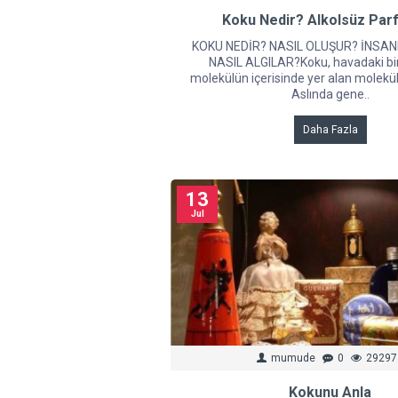
Koku Nedir? Alkolsüz Par
KOKU NEDİR? NASIL OLUŞUR? İNSA
NASIL ALGILAR?Koku, havadaki bir
molekülün içerisinde yer alan moleküll
Aslında gene..
Daha Fazla
13
Jul
mumude
0
29297
Kokunu Anla