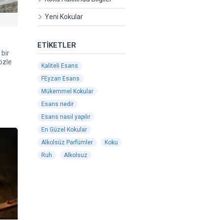
Yeni Kokular
ETIKETLER
 bir
özle
Kaliteli Esans
FEyzan Esans
Mükemmel Kokular
Esans nedir
Esans nasıl yapılır
En Güzel Kokular
Alkolsüz Parfümler
Koku
Ruh
Alkolsuz