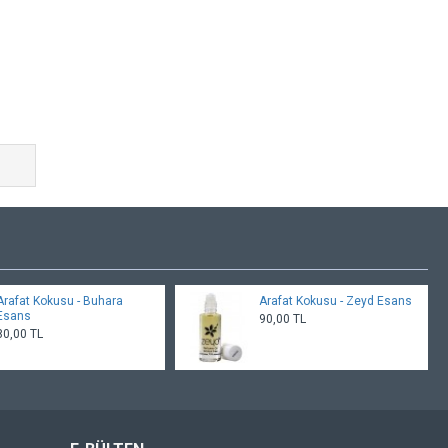
Arafat Kokusu - Buhara
Arafat Kokusu - Zeyd Esans
Esans
90,00 TL
80,00 TL