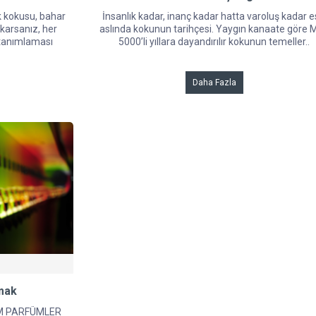
kokusu, bahar
İnsanlık kadar, inanç kadar hatta varoluş kadar e
karsanız, her
aslında kokunun tarihçesi. Yaygın kanaate göre M
 tanımlaması
5000’li yıllara dayandırılır kokunun temeller..
Daha Fazla
mak
M PARFÜMLER