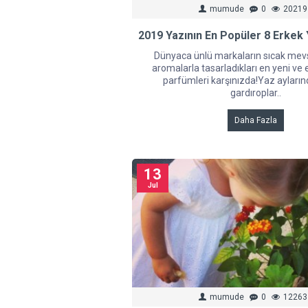
mumude
0
20219
2019 Yazının En Popüler 8 Erkek
Dünyaca ünlü markaların sıcak me
aromalarla tasarladıkları en yeni ve
parfümleri karşınızda!Yaz aylarınd
gardıroplar..
Daha Fazla
13
Jul
mumude
0
12263