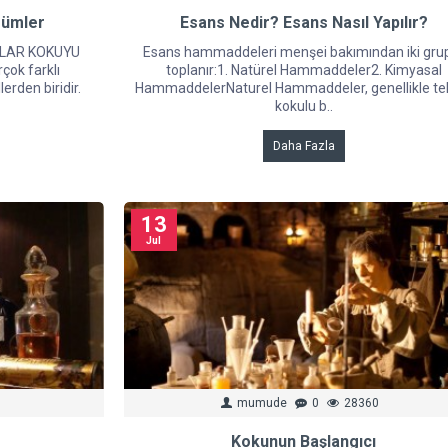
fümler
Esans Nedir? Esans Nasıl Yapılır?
NLAR KOKUYU
Esans hammaddeleri menşei bakımından iki gru
çok farklı
toplanır:1. Natürel Hammaddeler2. Kimyasal
erden biridir.
HammaddelerNaturel Hammaddeler, genellikle tek
kokulu b..
Daha Fazla
13
Jul
mumude
0
28360
Kokunun Başlangıcı