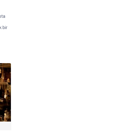
pta
 bir