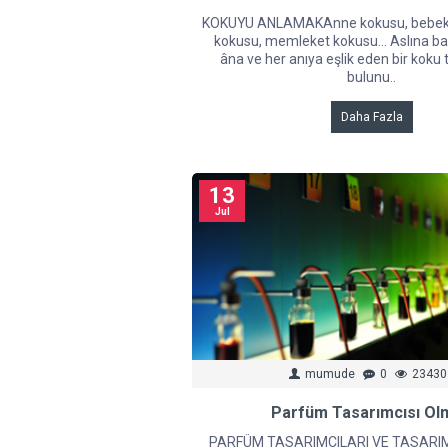
KOKUYU ANLAMAKAnne kokusu, bebek 
kokusu, memleket kokusu… Aslına ba
âna ve her anıya eşlik eden bir koku
bulunu..
Daha Fazla
13
Jul
mumude
0
23430
Parfüm Tasarımcısı Ol
PARFÜM TASARIMCILARI VE TASARI