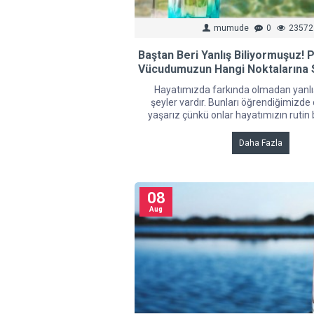
mumude
0
23572
Baştan Beri Yanlış Biliyormuşuz!
Vücudumuzun Hangi Noktalarına S
Hayatımızda farkında olmadan yanlı
şeyler vardır. Bunları öğrendiğimizde
yaşarız çünkü onlar hayatımızın rutin b
Daha Fazla
08
Aug