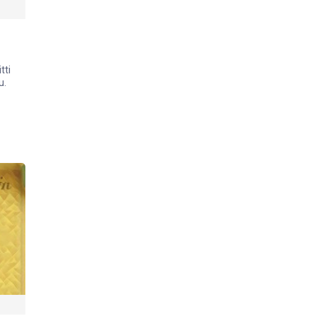
tti
u.