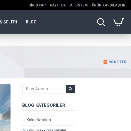
GIRIŞ YAP
KAYIT OL
A. LISTEM
ÜRÜN KARŞILAŞTIR
ŞİŞELERİ
BLOG
RSS FEED
BLOG KATEGORILER
Koku Notaları
Koku Hakkında Bilgiler