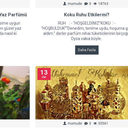
mumude
0
18763
 Yaz Parfümü
Koku Ruhu Etkilermi?
vsime uygun
RUH : - “HOŞGELDİNİZ”KOKU : -
 en güzel yaz
“HOŞBULDUK”“Denedim, tenime uydu, hoşuma gi
a nasıl ki
aldım.” derler parfüm nihai tüketicilerinin birçoğ
Oysa vakıa böyle..
Daha Fazla
13
Jul
mumude
0
55561