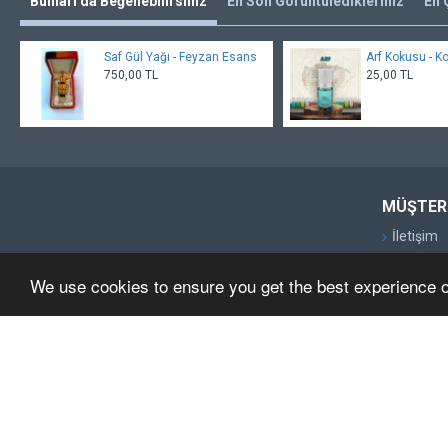
Bunları da Beğenebilirsiniz
En Son Görüntüledikleriniz
En 
Saf Gül Yağı - Feyzan Esans
Arf Kokusu - K
750,00 TL
25,00 TL
MÜŞTERI
İletişim
Geri İade
We use cookies to ensure you get the best experience 
Site Map
Markalar
Kampany