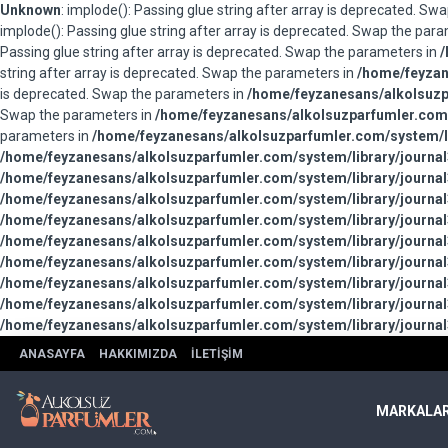
Unknown
: implode(): Passing glue string after array is deprecated. S
implode(): Passing glue string after array is deprecated. Swap the par
Passing glue string after array is deprecated. Swap the parameters in
/
string after array is deprecated. Swap the parameters in
/home/feyzan
is deprecated. Swap the parameters in
/home/feyzanesans/alkolsuzpa
Swap the parameters in
/home/feyzanesans/alkolsuzparfumler.com/
parameters in
/home/feyzanesans/alkolsuzparfumler.com/system/li
/home/feyzanesans/alkolsuzparfumler.com/system/library/journal
/home/feyzanesans/alkolsuzparfumler.com/system/library/journal
/home/feyzanesans/alkolsuzparfumler.com/system/library/journal
/home/feyzanesans/alkolsuzparfumler.com/system/library/journal
/home/feyzanesans/alkolsuzparfumler.com/system/library/journal
/home/feyzanesans/alkolsuzparfumler.com/system/library/journal
/home/feyzanesans/alkolsuzparfumler.com/system/library/journal
/home/feyzanesans/alkolsuzparfumler.com/system/library/journal
/home/feyzanesans/alkolsuzparfumler.com/system/library/journal
ANASAYFA
HAKKIMIZDA
İLETIŞIM
MARKALA