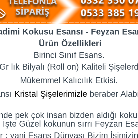
adimi Kokusu Esansı - Feyzan Esa
Ürün Özellikleri
Birinci Sınıf Esans.
Gr lık Bilyalı (Roll on) Kaliteli Şişeler
Mükemmel Kalıcılık Etkisi.
ansı
Kristal Şişelerimizle
beraber Alabil
nde pek çok insan bizden aldığı koku
. İşte Güzel kokunun sırrı Feyzan Es
 ; yani Esans Dünyası Bizim İşimizin