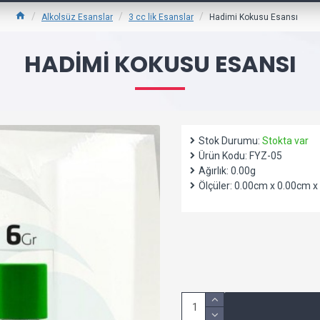
Alkolsüz Esanslar
3 cc lik Esanslar
Hadimi Kokusu Esansı
HADIMI KOKUSU ESANSI
Stok Durumu:
Stokta var
Ürün Kodu:
FYZ-05
Ağırlık:
0.00g
Ölçüler:
0.00cm x 0.00cm x