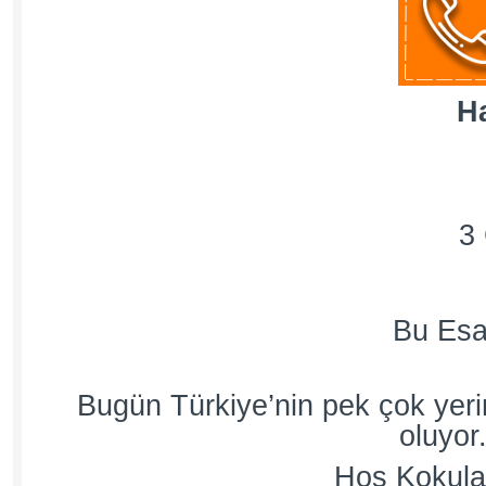
H
3 
Bu Es
Bugün Türkiye’nin pek çok yeri
oluyor
Hoş Kokular