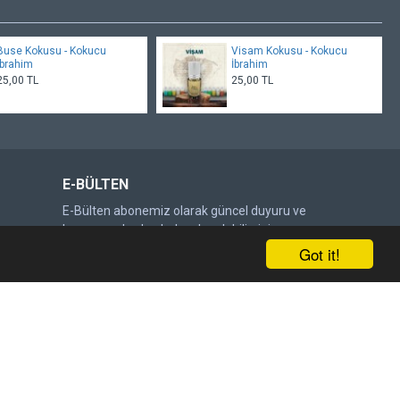
Buse Kokusu - Kokucu
Visam Kokusu - Kokucu
İbrahim
İbrahim
25,00 TL
25,00 TL
E-BÜLTEN
E-Bülten abonemiz olarak güncel duyuru ve
kampanyalardan haberdar olabilirsiniz.
Got it!
Gönder
DOĞRULAMA KODU
Lütfen captcha doğrulamasını
tamamlayın.