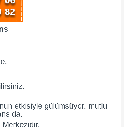
ns
de.
irsiniz.
nun etkisiyle gülümsüyor, mutlu
ans da.
 Merkezidir.