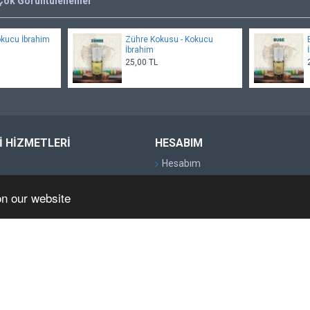
Çok Görüntülenenler
okucu İbrahim
Zühre Kokusu - Kokucu
İbrahim
25,00 TL
 HIZMETLERI
HESABIM
Hesabım
Siparişlerim
on our website
ortaklık Programı
E-Bülten
alar
Hediye Çekleri