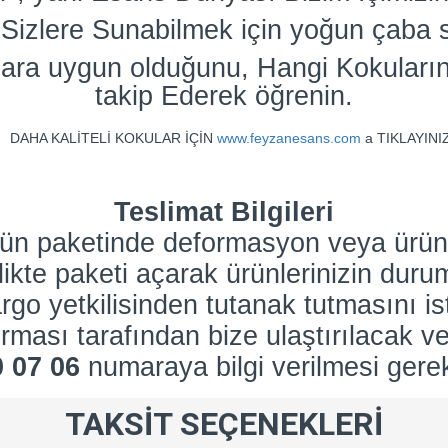
Sizlere Sunabilmek için yoğun çaba s
ara uygun olduğunu, Hangi Kokuların
takip Ederek öğrenin.
DAHA KALİTELİ KOKULAR İÇİN
www.feyzanesans.com
a TIKLAYINI
Teslimat Bilgileri
nün paketinde deformasyon veya ürün
rlikte paketi açarak ürünlerinizin dur
go yetkilisinden tutanak tutmasını is
rması tarafından bize ulaştırılacak ve
0 07 06
numaraya bilgi verilmesi gere
TAKSIT SEÇENEKLERI