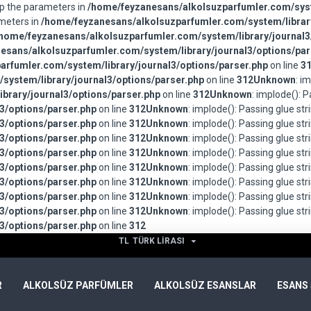
wap the parameters in
/home/feyzanesans/alkolsuzparfumler.com/syst
ameters in
/home/feyzanesans/alkolsuzparfumler.com/system/library
home/feyzanesans/alkolsuzparfumler.com/system/library/journal3
esans/alkolsuzparfumler.com/system/library/journal3/options/par
rfumler.com/system/library/journal3/options/parser.php
on line
3
system/library/journal3/options/parser.php
on line
312
Unknown
: i
brary/journal3/options/parser.php
on line
312
Unknown
: implode(): 
3/options/parser.php
on line
312
Unknown
: implode(): Passing glue st
3/options/parser.php
on line
312
Unknown
: implode(): Passing glue st
3/options/parser.php
on line
312
Unknown
: implode(): Passing glue st
3/options/parser.php
on line
312
Unknown
: implode(): Passing glue st
3/options/parser.php
on line
312
Unknown
: implode(): Passing glue st
3/options/parser.php
on line
312
Unknown
: implode(): Passing glue st
3/options/parser.php
on line
312
Unknown
: implode(): Passing glue st
3/options/parser.php
on line
312
Unknown
: implode(): Passing glue st
3/options/parser.php
on line
312
TL
TÜRK LIRASI
R
ALKOLSÜZ PARFÜMLER
ALKOLSÜZ ESANSLAR
ESANS 