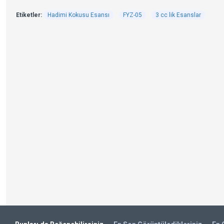
Etiketler:
Hadimi Kokusu Esansı
FYZ-05
3 cc lik Esanslar