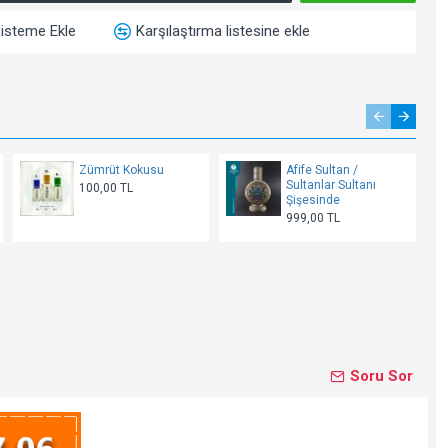
Listeme Ekle
Karşılaştırma listesine ekle
Zümrüt Kokusu
Afife Sultan /
Sultanlar Sultanı
100,00 TL
Şişesinde
999,00 TL
Soru Sor