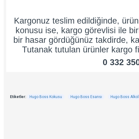
Kargonuz teslim edildiğinde, ürü
konusu ise, kargo görevlisi ile bi
bir hasar gördüğünüz takdirde, kar
Tutanak tutulan ürünler kargo fi
0 332 35
Etiketler:
Hugo Boss Kokusu
Hugo Boss Esansı
Hugo Boss Alko