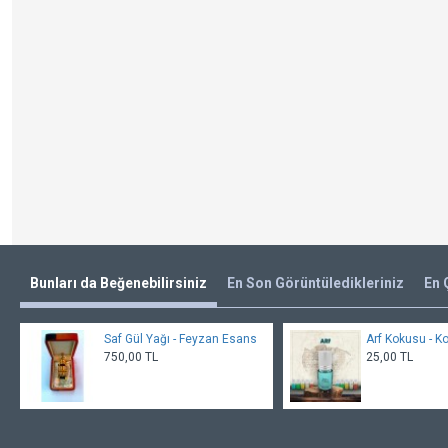
Bunları da Beğenebilirsiniz
En Son Görüntüledikleriniz
En 
Saf Gül Yağı - Feyzan Esans
Arf Kokusu - K
750,00 TL
25,00 TL