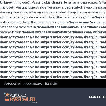
Unknown
: implode(): Passing glue string after array is deprecated. S
implode(): Passing glue string after array is deprecated. Swap the par
Passing glue string after array is deprecated. Swap the parameters in
/
string after array is deprecated. Swap the parameters in
/home/feyzan
is deprecated. Swap the parameters in
/home/feyzanesans/alkolsuzpa
Swap the parameters in
/home/feyzanesans/alkolsuzparfumler.com/
parameters in
/home/feyzanesans/alkolsuzparfumler.com/system/li
/home/feyzanesans/alkolsuzparfumler.com/system/library/journal
/home/feyzanesans/alkolsuzparfumler.com/system/library/journal
/home/feyzanesans/alkolsuzparfumler.com/system/library/journal
/home/feyzanesans/alkolsuzparfumler.com/system/library/journal
/home/feyzanesans/alkolsuzparfumler.com/system/library/journal
/home/feyzanesans/alkolsuzparfumler.com/system/library/journal
/home/feyzanesans/alkolsuzparfumler.com/system/library/journal
/home/feyzanesans/alkolsuzparfumler.com/system/library/journal
/home/feyzanesans/alkolsuzparfumler.com/system/library/journal
ANASAYFA
HAKKIMIZDA
İLETIŞIM
MARKALA