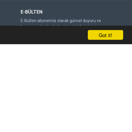
E-BÜLTEN
E-Bülten abonemiz olarak güncel duyuru ve
kampanyalardan haberdar olabilirsiniz.
Got it!
Gönder
DOĞRULAMA KODU
Lütfen captcha doğrulamasını
tamamlayın.
Satış Sözleşmesi
'ni okudum ve kabul ediyorum.