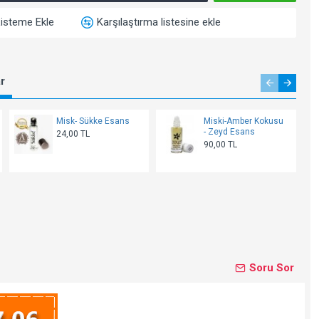
Listeme Ekle
Karşılaştırma listesine ekle
ar
Misk- Sükke Esans
Miski-Amber Kokusu
- Zeyd Esans
24,00 TL
90,00 TL
Soru Sor