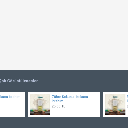
Çok Görüntülenenler
okucu İbrahim
Zühre Kokusu - Kokucu
İbrahim
25,00 TL