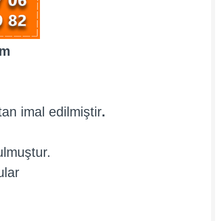
im
an imal edilmiştir
.
ulmuştur.
ular