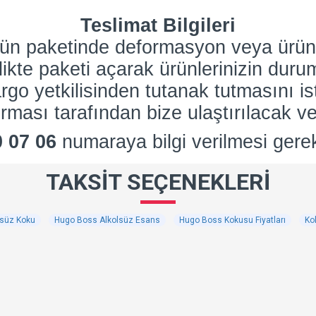
Teslimat Bilgileri
nün paketinde deformasyon veya ürün
rlikte paketi açarak ürünlerinizin dur
go yetkilisinden tutanak tutmasını is
rması tarafından bize ulaştırılacak ve
0 07 06
numaraya bilgi verilmesi gere
TAKSIT SEÇENEKLERI
lsüz Koku
Hugo Boss Alkolsüz Esans
Hugo Boss Kokusu Fiyatları
Ko