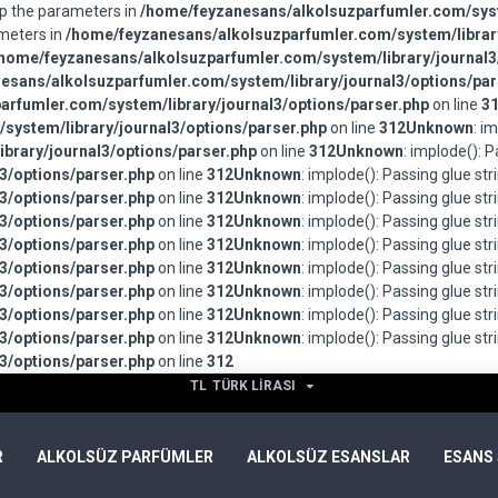
wap the parameters in
/home/feyzanesans/alkolsuzparfumler.com/syst
ameters in
/home/feyzanesans/alkolsuzparfumler.com/system/library
home/feyzanesans/alkolsuzparfumler.com/system/library/journal3
esans/alkolsuzparfumler.com/system/library/journal3/options/par
rfumler.com/system/library/journal3/options/parser.php
on line
3
system/library/journal3/options/parser.php
on line
312
Unknown
: i
brary/journal3/options/parser.php
on line
312
Unknown
: implode(): 
3/options/parser.php
on line
312
Unknown
: implode(): Passing glue st
3/options/parser.php
on line
312
Unknown
: implode(): Passing glue st
3/options/parser.php
on line
312
Unknown
: implode(): Passing glue st
3/options/parser.php
on line
312
Unknown
: implode(): Passing glue st
3/options/parser.php
on line
312
Unknown
: implode(): Passing glue st
3/options/parser.php
on line
312
Unknown
: implode(): Passing glue st
3/options/parser.php
on line
312
Unknown
: implode(): Passing glue st
3/options/parser.php
on line
312
Unknown
: implode(): Passing glue st
3/options/parser.php
on line
312
TL
TÜRK LIRASI
R
ALKOLSÜZ PARFÜMLER
ALKOLSÜZ ESANSLAR
ESANS 