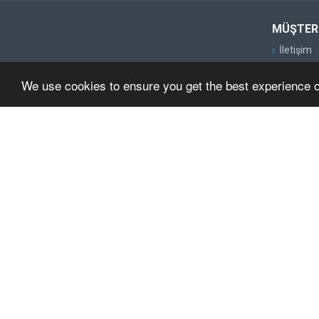
MÜŞTERI
İletişim
Geri İade
We use cookies to ensure you get the best experience 
Site Map
Markalar
Kampany