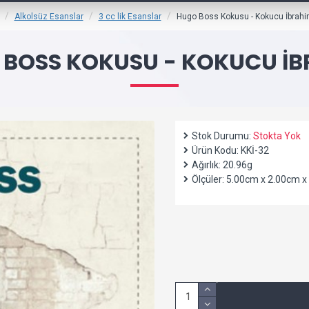
Alkolsüz Esanslar
3 cc lik Esanslar
Hugo Boss Kokusu - Kokucu İbrah
BOSS KOKUSU - KOKUCU İ
Stok Durumu:
Stokta Yok
Ürün Kodu:
KKİ-32
Ağırlık:
20.96g
Ölçüler:
5.00cm x 2.00cm x