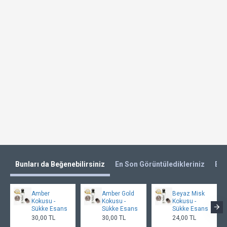
Bunları da Beğenebilirsiniz
En Son Görüntüledikleriniz
En 
Amber
Amber Gold
Beyaz Misk
Kokusu -
Kokusu -
Kokusu -
Sükke Esans
Sükke Esans
Sükke Esans
30,00 TL
30,00 TL
24,00 TL