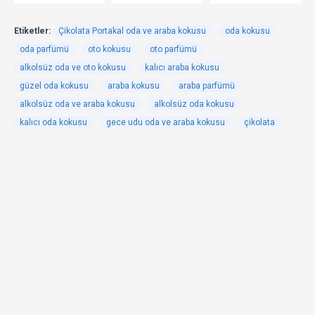
Etiketler:
Çikolata Portakal oda ve araba kokusu
oda kokusu
oda parfümü
oto kokusu
oto parfümü
alkolsüz oda ve oto kokusu
kalıcı araba kokusu
güzel oda kokusu
araba kokusu
araba parfümü
alkolsüz oda ve araba kokusu
alkolsüz oda kokusu
kalıcı oda kokusu
gece udu oda ve araba kokusu
çikolata