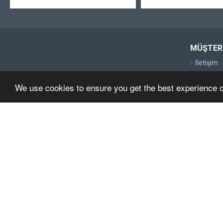
MÜŞTERI
İletişim
Geri İade
We use cookies to ensure you get the best experience 
Site Map
Markalar
Kampany