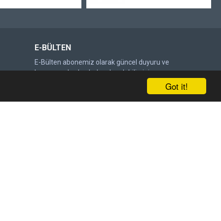
E-BÜLTEN
E-Bülten abonemiz olarak güncel duyuru ve
kampanyalardan haberdar olabilirsiniz.
Got it!
Gönder
DOĞRULAMA KODU
Lütfen captcha doğrulamasını
tamamlayın.
Satış Sözleşmesi
'ni okudum ve kabul ediyorum.