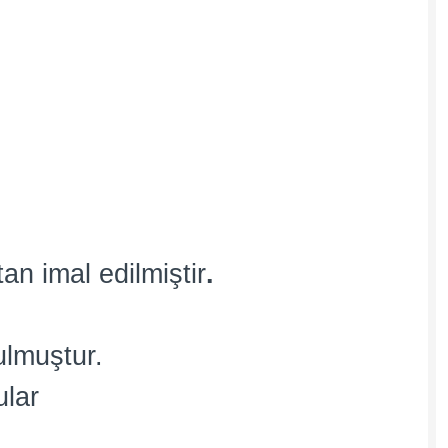
an imal edilmiştir
.
ulmuştur.
ular