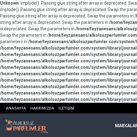
Unknown
: implode(): Passing glue string after array is deprecated. S
implode(): Passing glue string after array is deprecated. Swap the par
Passing glue string after array is deprecated. Swap the parameters in
/
string after array is deprecated. Swap the parameters in
/home/feyzan
is deprecated. Swap the parameters in
/home/feyzanesans/alkolsuzpa
Swap the parameters in
/home/feyzanesans/alkolsuzparfumler.com/
parameters in
/home/feyzanesans/alkolsuzparfumler.com/system/li
/home/feyzanesans/alkolsuzparfumler.com/system/library/journal
/home/feyzanesans/alkolsuzparfumler.com/system/library/journal
/home/feyzanesans/alkolsuzparfumler.com/system/library/journal
/home/feyzanesans/alkolsuzparfumler.com/system/library/journal
/home/feyzanesans/alkolsuzparfumler.com/system/library/journal
/home/feyzanesans/alkolsuzparfumler.com/system/library/journal
/home/feyzanesans/alkolsuzparfumler.com/system/library/journal
/home/feyzanesans/alkolsuzparfumler.com/system/library/journal
/home/feyzanesans/alkolsuzparfumler.com/system/library/journal
ANASAYFA
HAKKIMIZDA
İLETIŞIM
MARKALA