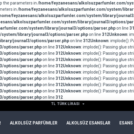
wap the parameters in
/home/feyzanesans/alkolsuzparfumler.com/syst
ameters in
/home/feyzanesans/alkolsuzparfumler.com/system/library
home/feyzanesans/alkolsuzparfumler.com/system/library/journal3
esans/alkolsuzparfumler.com/system/library/journal3/options/par
rfumler.com/system/library/journal3/options/parser.php
on line
3
system/library/journal3/options/parser.php
on line
312
Unknown
: i
brary/journal3/options/parser.php
on line
312
Unknown
: implode(): 
3/options/parser.php
on line
312
Unknown
: implode(): Passing glue st
3/options/parser.php
on line
312
Unknown
: implode(): Passing glue st
3/options/parser.php
on line
312
Unknown
: implode(): Passing glue st
3/options/parser.php
on line
312
Unknown
: implode(): Passing glue st
3/options/parser.php
on line
312
Unknown
: implode(): Passing glue st
3/options/parser.php
on line
312
Unknown
: implode(): Passing glue st
3/options/parser.php
on line
312
Unknown
: implode(): Passing glue st
3/options/parser.php
on line
312
Unknown
: implode(): Passing glue st
3/options/parser.php
on line
312
TL
TÜRK LIRASI
R
ALKOLSÜZ PARFÜMLER
ALKOLSÜZ ESANSLAR
ESANS 