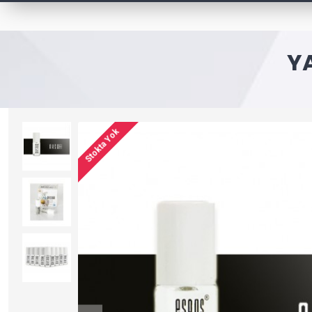
Y
Stokta Yok