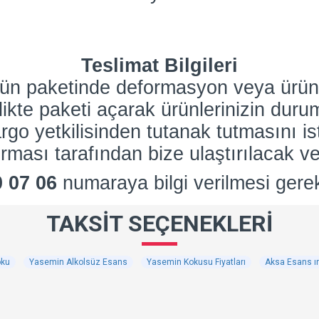
Teslimat Bilgileri
nün paketinde deformasyon veya ürün
rlikte paketi açarak ürünlerinizin dur
go yetkilisinden tutanak tutmasını is
rması tarafından bize ulaştırılacak ve
0 07 06
numaraya bilgi verilmesi gere
TAKSIT SEÇENEKLERI
oku
Yasemin Alkolsüz Esans
Yasemin Kokusu Fiyatları
Aksa Esans ı