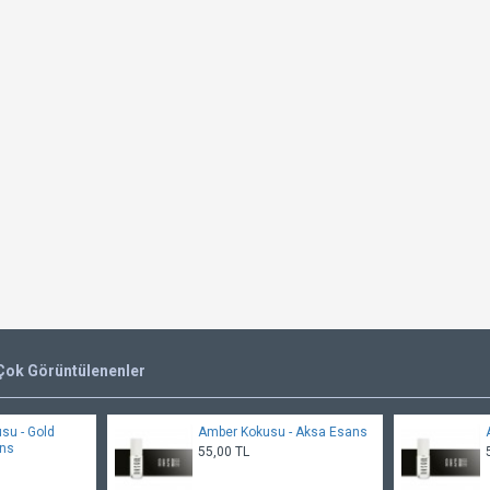
Çok Görüntülenenler
usu - Gold
Amber Kokusu - Aksa Esans
ans
55,00 TL