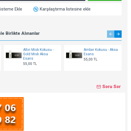
Listeme Ekle
Karşılaştırma listesine ekle
e Birlikte Alınanlar
Altın Misk Kokusu -
Amber Kokusu - Aksa
Gold Misk Aksa
Esans
Esans
55,00 TL
55,00 TL
Soru Sor