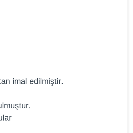
an imal edilmiştir
.
ulmuştur.
ular