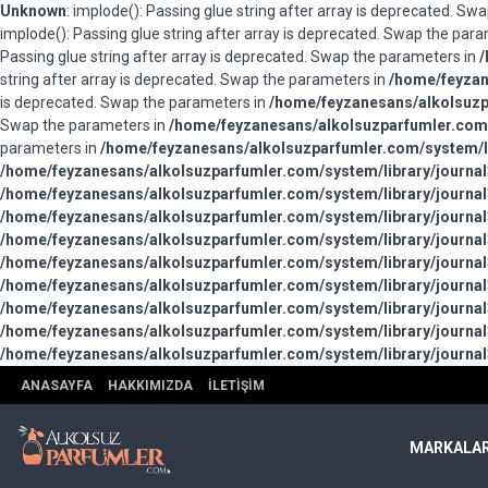
Unknown
: implode(): Passing glue string after array is deprecated. S
implode(): Passing glue string after array is deprecated. Swap the par
Passing glue string after array is deprecated. Swap the parameters in
/
string after array is deprecated. Swap the parameters in
/home/feyzan
is deprecated. Swap the parameters in
/home/feyzanesans/alkolsuzpa
Swap the parameters in
/home/feyzanesans/alkolsuzparfumler.com/
parameters in
/home/feyzanesans/alkolsuzparfumler.com/system/li
/home/feyzanesans/alkolsuzparfumler.com/system/library/journal
/home/feyzanesans/alkolsuzparfumler.com/system/library/journal
/home/feyzanesans/alkolsuzparfumler.com/system/library/journal
/home/feyzanesans/alkolsuzparfumler.com/system/library/journal
/home/feyzanesans/alkolsuzparfumler.com/system/library/journal
/home/feyzanesans/alkolsuzparfumler.com/system/library/journal
/home/feyzanesans/alkolsuzparfumler.com/system/library/journal
/home/feyzanesans/alkolsuzparfumler.com/system/library/journal
/home/feyzanesans/alkolsuzparfumler.com/system/library/journal
ANASAYFA
HAKKIMIZDA
İLETIŞIM
MARKALA