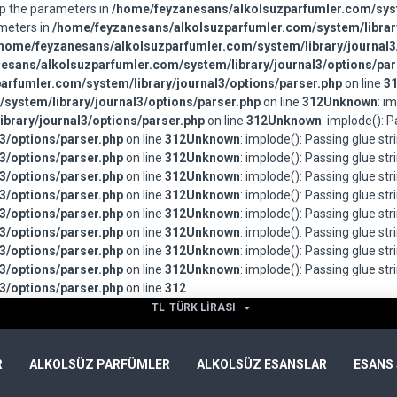
wap the parameters in
/home/feyzanesans/alkolsuzparfumler.com/syst
ameters in
/home/feyzanesans/alkolsuzparfumler.com/system/library
home/feyzanesans/alkolsuzparfumler.com/system/library/journal3
esans/alkolsuzparfumler.com/system/library/journal3/options/par
rfumler.com/system/library/journal3/options/parser.php
on line
3
system/library/journal3/options/parser.php
on line
312
Unknown
: i
brary/journal3/options/parser.php
on line
312
Unknown
: implode(): 
3/options/parser.php
on line
312
Unknown
: implode(): Passing glue st
3/options/parser.php
on line
312
Unknown
: implode(): Passing glue st
3/options/parser.php
on line
312
Unknown
: implode(): Passing glue st
3/options/parser.php
on line
312
Unknown
: implode(): Passing glue st
3/options/parser.php
on line
312
Unknown
: implode(): Passing glue st
3/options/parser.php
on line
312
Unknown
: implode(): Passing glue st
3/options/parser.php
on line
312
Unknown
: implode(): Passing glue st
3/options/parser.php
on line
312
Unknown
: implode(): Passing glue st
3/options/parser.php
on line
312
TL
TÜRK LIRASI
R
ALKOLSÜZ PARFÜMLER
ALKOLSÜZ ESANSLAR
ESANS 