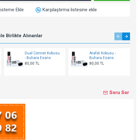
Listeme Ekle
Karşılaştırma listesine ekle
e Birlikte Alınanlar
Dual Cennet Kokusu
Arafat Kokusu -
- Buhara Esans
Buhara Esans
80,00 TL
80,00 TL
Soru Sor