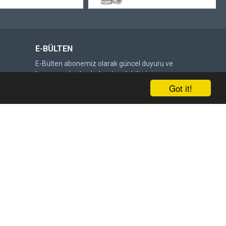
E-BÜLTEN
E-Bülten abonemiz olarak güncel duyuru ve
kampanyalardan haberdar olabilirsiniz.
Got it!
Gönder
DOĞRULAMA KODU
Lütfen captcha doğrulamasını
tamamlayın.
Satış Sözleşmesi
'ni okudum ve kabul ediyorum.