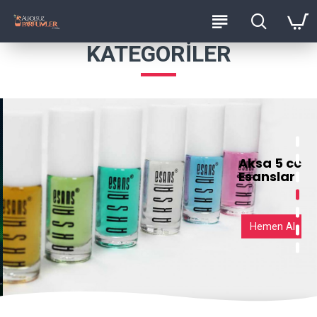
KATEGORILER
Aksa 5 cc
Esanslar
Hemen Al