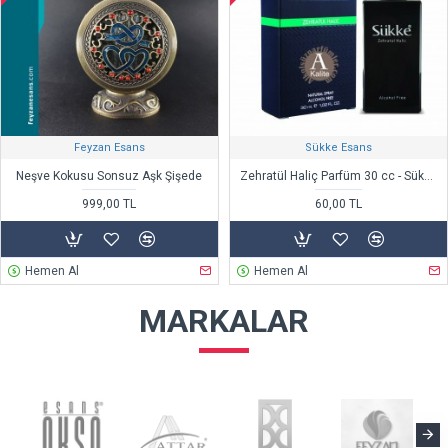
Feyzan Esans
Sükke Esans
Neşve Kokusu Sonsuz Aşk Şişede
Zehratül Haliç Parfüm 30 cc - Sükke Esans
999,00 TL
60,00 TL
Hemen Al
Hemen Al
MARKALAR