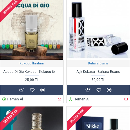
Stokta Yok
Kokucu İbrahim
Buhara Esans
Acqua Di Gio Kokusu - Kokucu İbrahim
Aşk Kokusu - Buhara Esans
25,00 TL
80,00 TL
Hemen Al
Hemen Al
Stokta Yok
Stokta Yok