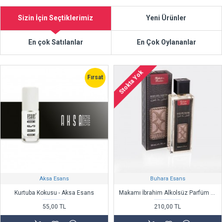
Sizin İçin Seçtiklerimiz
Yeni Ürünler
En çok Satılanlar
En Çok Oylananlar
Stokta Yok
Fırsat
Aksa Esans
Buhara Esans
Kurtuba Kokusu - Aksa Esans
Makamı İbrahim Alkolsüz Parfüm 50 cc - Buhara
55,00 TL
210,00 TL