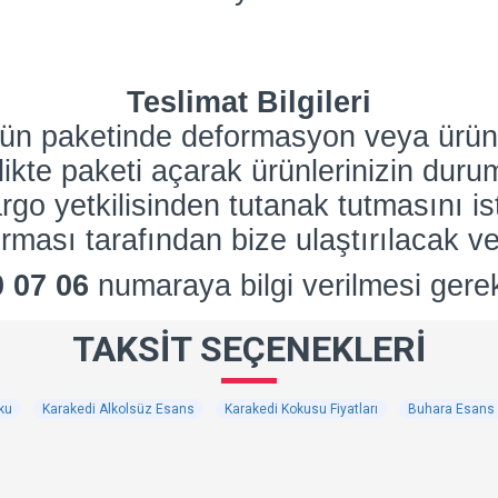
Teslimat Bilgileri
nün paketinde deformasyon veya ürün
rlikte paketi açarak ürünlerinizin dur
go yetkilisinden tutanak tutmasını is
rması tarafından bize ulaştırılacak ve
0 07 06
numaraya bilgi verilmesi gere
TAKSIT SEÇENEKLERI
ku
Karakedi Alkolsüz Esans
Karakedi Kokusu Fiyatları
Buhara Esans 