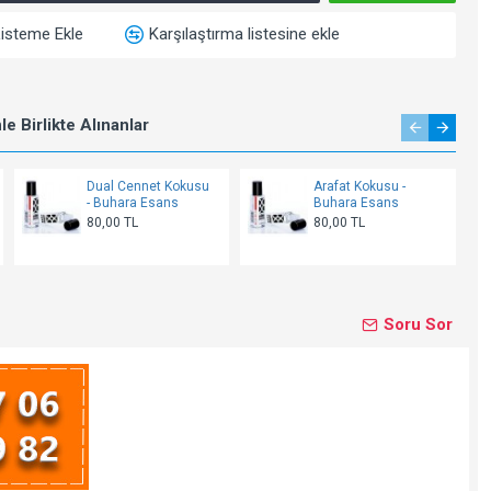
Listeme Ekle
Karşılaştırma listesine ekle
e Birlikte Alınanlar
Dual Cennet Kokusu
Arafat Kokusu -
- Buhara Esans
Buhara Esans
80,00 TL
80,00 TL
Soru Sor