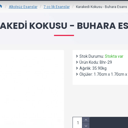
Alkolsüz Esanslar
7 cc lik Esanslar
Karakedi Kokusu - Buhara Esans
AKEDI KOKUSU - BUHARA E
Stok Durumu:
Stokta var
Ürün Kodu:
Bhr-29
Ağırlık:
35.90kg
Ölçüler:
1.70cm x 1.70cm x