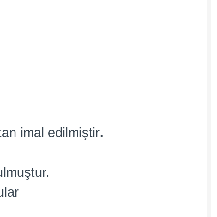
an imal edilmiştir
.
ulmuştur.
ular