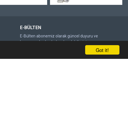
E-BÜLTEN
E-Bülten abonemiz olarak güncel duyuru ve
kampanyalardan haberdar olabilirsiniz.
Got it!
Gönder
DOĞRULAMA KODU
Lütfen captcha doğrulamasını
tamamlayın.
Satış Sözleşmesi
'ni okudum ve kabul ediyorum.