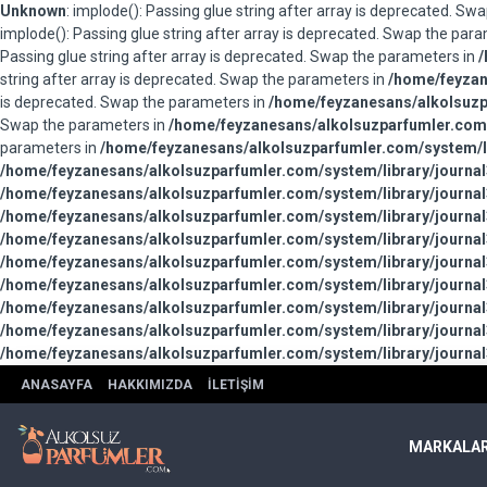
Unknown
: implode(): Passing glue string after array is deprecated. S
implode(): Passing glue string after array is deprecated. Swap the par
Passing glue string after array is deprecated. Swap the parameters in
/
string after array is deprecated. Swap the parameters in
/home/feyzan
is deprecated. Swap the parameters in
/home/feyzanesans/alkolsuzpa
Swap the parameters in
/home/feyzanesans/alkolsuzparfumler.com/
parameters in
/home/feyzanesans/alkolsuzparfumler.com/system/li
/home/feyzanesans/alkolsuzparfumler.com/system/library/journal
/home/feyzanesans/alkolsuzparfumler.com/system/library/journal
/home/feyzanesans/alkolsuzparfumler.com/system/library/journal
/home/feyzanesans/alkolsuzparfumler.com/system/library/journal
/home/feyzanesans/alkolsuzparfumler.com/system/library/journal
/home/feyzanesans/alkolsuzparfumler.com/system/library/journal
/home/feyzanesans/alkolsuzparfumler.com/system/library/journal
/home/feyzanesans/alkolsuzparfumler.com/system/library/journal
/home/feyzanesans/alkolsuzparfumler.com/system/library/journal
ANASAYFA
HAKKIMIZDA
İLETIŞIM
MARKALA