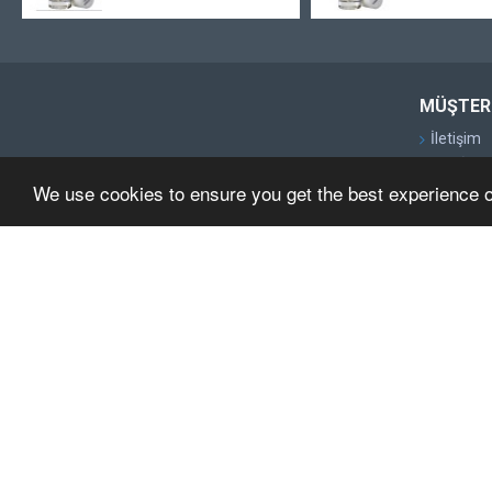
MÜŞTERI
İletişim
Geri İade
We use cookies to ensure you get the best experience 
Site Map
Markalar
Kampany