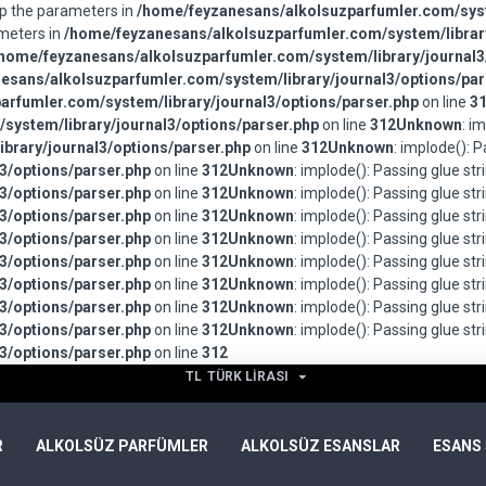
wap the parameters in
/home/feyzanesans/alkolsuzparfumler.com/syst
ameters in
/home/feyzanesans/alkolsuzparfumler.com/system/library
home/feyzanesans/alkolsuzparfumler.com/system/library/journal3
esans/alkolsuzparfumler.com/system/library/journal3/options/par
rfumler.com/system/library/journal3/options/parser.php
on line
3
system/library/journal3/options/parser.php
on line
312
Unknown
: i
brary/journal3/options/parser.php
on line
312
Unknown
: implode(): 
3/options/parser.php
on line
312
Unknown
: implode(): Passing glue st
3/options/parser.php
on line
312
Unknown
: implode(): Passing glue st
3/options/parser.php
on line
312
Unknown
: implode(): Passing glue st
3/options/parser.php
on line
312
Unknown
: implode(): Passing glue st
3/options/parser.php
on line
312
Unknown
: implode(): Passing glue st
3/options/parser.php
on line
312
Unknown
: implode(): Passing glue st
3/options/parser.php
on line
312
Unknown
: implode(): Passing glue st
3/options/parser.php
on line
312
Unknown
: implode(): Passing glue st
3/options/parser.php
on line
312
TL
TÜRK LIRASI
R
ALKOLSÜZ PARFÜMLER
ALKOLSÜZ ESANSLAR
ESANS 