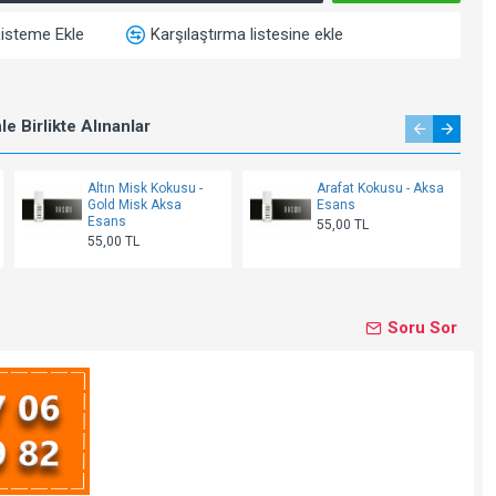
Listeme Ekle
Karşılaştırma listesine ekle
e Birlikte Alınanlar
Altın Misk Kokusu -
Arafat Kokusu - Aksa
Gold Misk Aksa
Esans
Esans
55,00 TL
55,00 TL
Soru Sor