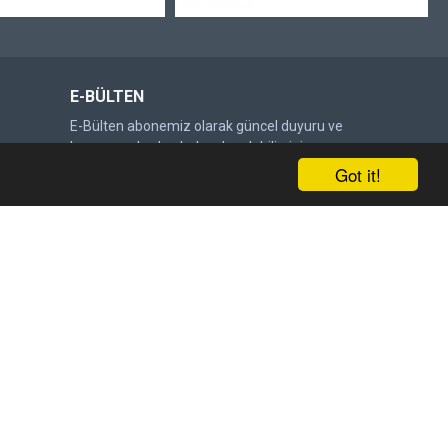
E-BÜLTEN
E-Bülten abonemiz olarak güncel duyuru ve
kampanyalardan haberdar olabilirsiniz.
Got it!
Gönder
DOĞRULAMA KODU
Lütfen captcha doğrulamasını
tamamlayın.
Satış Sözleşmesi
'ni okudum ve kabul ediyorum.