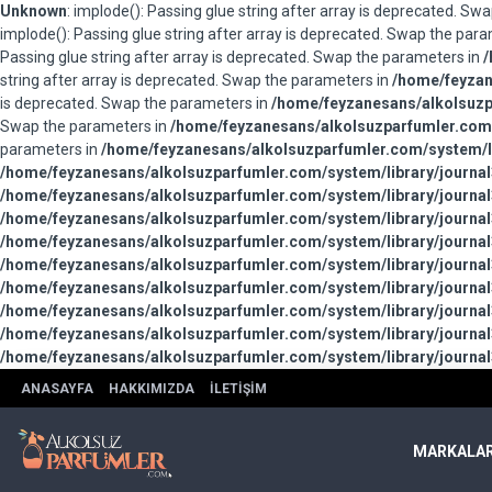
Unknown
: implode(): Passing glue string after array is deprecated. S
implode(): Passing glue string after array is deprecated. Swap the par
Passing glue string after array is deprecated. Swap the parameters in
/
string after array is deprecated. Swap the parameters in
/home/feyzan
is deprecated. Swap the parameters in
/home/feyzanesans/alkolsuzpa
Swap the parameters in
/home/feyzanesans/alkolsuzparfumler.com/
parameters in
/home/feyzanesans/alkolsuzparfumler.com/system/li
/home/feyzanesans/alkolsuzparfumler.com/system/library/journal
/home/feyzanesans/alkolsuzparfumler.com/system/library/journal
/home/feyzanesans/alkolsuzparfumler.com/system/library/journal
/home/feyzanesans/alkolsuzparfumler.com/system/library/journal
/home/feyzanesans/alkolsuzparfumler.com/system/library/journal
/home/feyzanesans/alkolsuzparfumler.com/system/library/journal
/home/feyzanesans/alkolsuzparfumler.com/system/library/journal
/home/feyzanesans/alkolsuzparfumler.com/system/library/journal
/home/feyzanesans/alkolsuzparfumler.com/system/library/journal
ANASAYFA
HAKKIMIZDA
İLETIŞIM
MARKALA