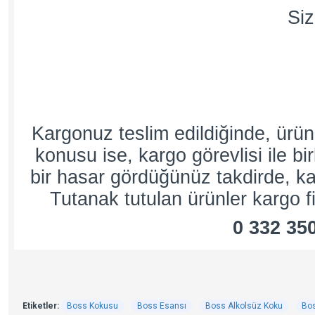
Siz
Kargonuz teslim edildiğinde, ürü
konusu ise, kargo görevlisi ile bi
bir hasar gördüğünüz takdirde, kar
Tutanak tutulan ürünler kargo fi
0 332 35
Etiketler:
Boss Kokusu
Boss Esansı
Boss Alkolsüz Koku
Bos