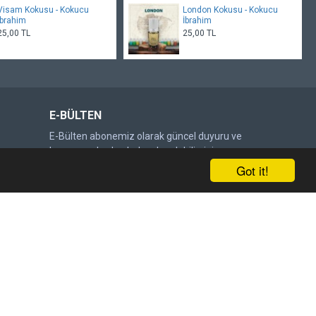
Visam Kokusu - Kokucu
London Kokusu - Kokucu
İbrahim
İbrahim
25,00 TL
25,00 TL
E-BÜLTEN
E-Bülten abonemiz olarak güncel duyuru ve
kampanyalardan haberdar olabilirsiniz.
Got it!
Gönder
DOĞRULAMA KODU
Lütfen captcha doğrulamasını
tamamlayın.