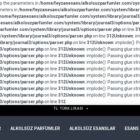
wap the parameters in
/home/feyzanesans/alkolsuzparfumler.com/syst
ameters in
/home/feyzanesans/alkolsuzparfumler.com/system/library
home/feyzanesans/alkolsuzparfumler.com/system/library/journal3
esans/alkolsuzparfumler.com/system/library/journal3/options/par
rfumler.com/system/library/journal3/options/parser.php
on line
3
system/library/journal3/options/parser.php
on line
312
Unknown
: i
brary/journal3/options/parser.php
on line
312
Unknown
: implode(): 
3/options/parser.php
on line
312
Unknown
: implode(): Passing glue st
3/options/parser.php
on line
312
Unknown
: implode(): Passing glue st
3/options/parser.php
on line
312
Unknown
: implode(): Passing glue st
3/options/parser.php
on line
312
Unknown
: implode(): Passing glue st
3/options/parser.php
on line
312
Unknown
: implode(): Passing glue st
3/options/parser.php
on line
312
Unknown
: implode(): Passing glue st
3/options/parser.php
on line
312
Unknown
: implode(): Passing glue st
3/options/parser.php
on line
312
Unknown
: implode(): Passing glue st
3/options/parser.php
on line
312
TL
TÜRK LIRASI
R
ALKOLSÜZ PARFÜMLER
ALKOLSÜZ ESANSLAR
ESANS 