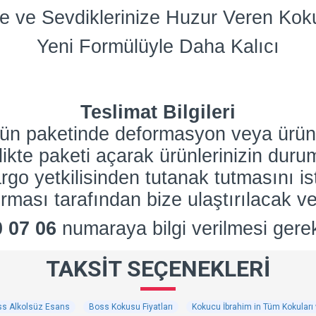
e ve Sevdiklerinize Huzur Veren Kok
Yeni Formülüyle Daha Kalıcı
Teslimat Bilgileri
nün paketinde deformasyon veya ürün
rlikte paketi açarak ürünlerinizin dur
go yetkilisinden tutanak tutmasını is
rması tarafından bize ulaştırılacak ve
0 07 06
numaraya bilgi verilmesi gere
TAKSIT SEÇENEKLERI
s Alkolsüz Esans
Boss Kokusu Fiyatları
Kokucu İbrahim in Tüm Kokular