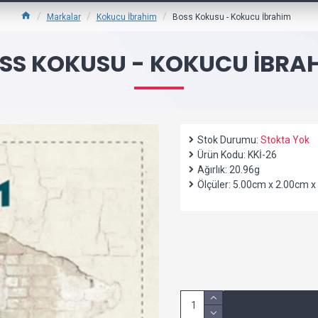
Markalar
Kokucu İbrahim
Boss Kokusu - Kokucu İbrahim
SS KOKUSU - KOKUCU İBRA
Stok Durumu:
Stokta Yok
Ürün Kodu:
KKİ-26
Ağırlık:
20.96g
Ölçüler:
5.00cm x 2.00cm x