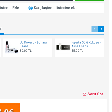
Listeme Ekle
Karşılaştırma listesine ekle
ar
Ud Kokusu - Buhara
Isparta Gülü Kokusu -
Esans
Aksa Esans
80,00 TL
55,00 TL
Soru Sor