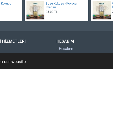
- Kokucu
Buse Kokusu - Kokucu
İbrahim
25,00 TL
 HIZMETLERI
HESABIM
Hesabım
Siparişlerim
on our website
ortaklık Programı
E-Bülten
alar
Hediye Çekleri