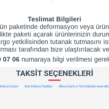
Teslimat Bilgileri
nün paketinde deformasyon veya ürün
rlikte paketi açarak ürünlerinizin dur
go yetkilisinden tutanak tutmasını is
rması tarafından bize ulaştırılacak ve
0 07 06
numaraya bilgi verilmesi gere
TAKSIT SEÇENEKLERI
lkolsüz Esans
Brüt Kokusu Fiyatları
Aksa Esans ın Tüm Kokuları www.alk