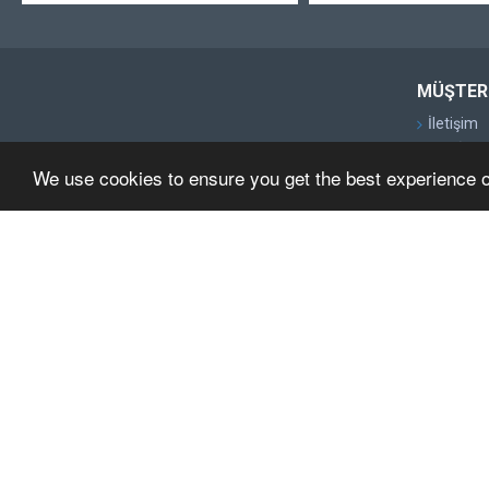
MÜŞTERI
İletişim
Geri İade
We use cookies to ensure you get the best experience 
Site Map
Markalar
Kampany