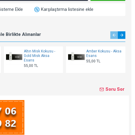
Listeme Ekle
Karşılaştırma listesine ekle
e Birlikte Alınanlar
Altın Misk Kokusu -
Amber Kokusu - Aksa
Gold Misk Aksa
Esans
Esans
55,00 TL
55,00 TL
Soru Sor