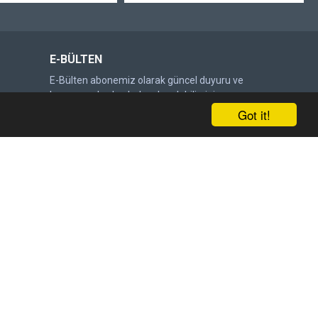
E-BÜLTEN
E-Bülten abonemiz olarak güncel duyuru ve
kampanyalardan haberdar olabilirsiniz.
Got it!
Gönder
DOĞRULAMA KODU
Lütfen captcha doğrulamasını
tamamlayın.
Satış Sözleşmesi
'ni okudum ve kabul ediyorum.