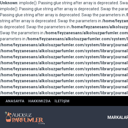
Unknown
: implode(): Passing glue string after array is deprecated. S
implode(): Passing glue string after array is deprecated. Swap the par
Passing glue string after array is deprecated. Swap the parameters in
/
string after array is deprecated. Swap the parameters in
/home/feyzan
is deprecated. Swap the parameters in
/home/feyzanesans/alkolsuzpa
Swap the parameters in
/home/feyzanesans/alkolsuzparfumler.com/
parameters in
/home/feyzanesans/alkolsuzparfumler.com/system/li
/home/feyzanesans/alkolsuzparfumler.com/system/library/journal
/home/feyzanesans/alkolsuzparfumler.com/system/library/journal
/home/feyzanesans/alkolsuzparfumler.com/system/library/journal
/home/feyzanesans/alkolsuzparfumler.com/system/library/journal
/home/feyzanesans/alkolsuzparfumler.com/system/library/journal
/home/feyzanesans/alkolsuzparfumler.com/system/library/journal
/home/feyzanesans/alkolsuzparfumler.com/system/library/journal
/home/feyzanesans/alkolsuzparfumler.com/system/library/journal
/home/feyzanesans/alkolsuzparfumler.com/system/library/journal
ANASAYFA
HAKKIMIZDA
İLETIŞIM
MARKALA