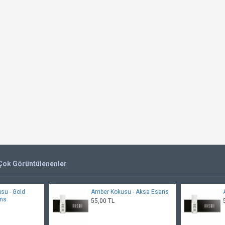
Çok Görüntülenenler
usu - Gold
Amber Kokusu - Aksa Esans
ans
55,00 TL