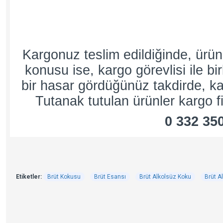
Kargonuz teslim edildiğinde, ürü
konusu ise, kargo görevlisi ile bi
bir hasar gördüğünüz takdirde, kar
Tutanak tutulan ürünler kargo fi
0 332 35
Etiketler:
Brüt Kokusu
Brüt Esansı
Brüt Alkolsüz Koku
Brüt A