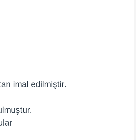
an imal edilmiştir
.
ulmuştur.
ular