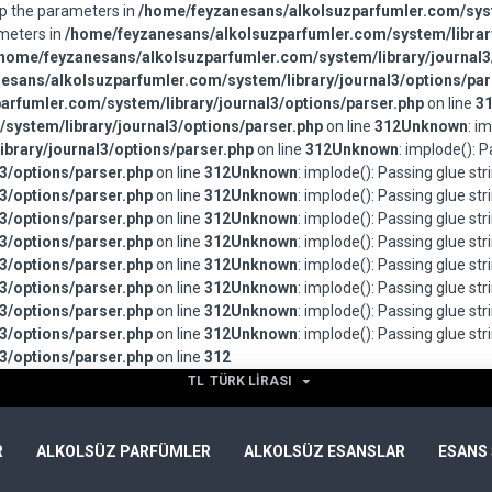
wap the parameters in
/home/feyzanesans/alkolsuzparfumler.com/syst
ameters in
/home/feyzanesans/alkolsuzparfumler.com/system/library
home/feyzanesans/alkolsuzparfumler.com/system/library/journal3
esans/alkolsuzparfumler.com/system/library/journal3/options/par
rfumler.com/system/library/journal3/options/parser.php
on line
3
system/library/journal3/options/parser.php
on line
312
Unknown
: i
brary/journal3/options/parser.php
on line
312
Unknown
: implode(): 
3/options/parser.php
on line
312
Unknown
: implode(): Passing glue st
3/options/parser.php
on line
312
Unknown
: implode(): Passing glue st
3/options/parser.php
on line
312
Unknown
: implode(): Passing glue st
3/options/parser.php
on line
312
Unknown
: implode(): Passing glue st
3/options/parser.php
on line
312
Unknown
: implode(): Passing glue st
3/options/parser.php
on line
312
Unknown
: implode(): Passing glue st
3/options/parser.php
on line
312
Unknown
: implode(): Passing glue st
3/options/parser.php
on line
312
Unknown
: implode(): Passing glue st
3/options/parser.php
on line
312
TL
TÜRK LIRASI
R
ALKOLSÜZ PARFÜMLER
ALKOLSÜZ ESANSLAR
ESANS 