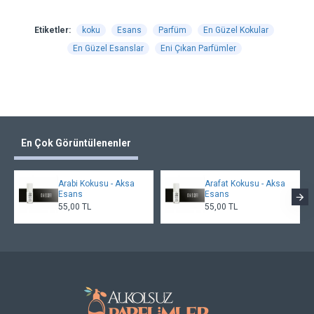
Etiketler:
koku
Esans
Parfüm
En Güzel Kokular
En Güzel Esanslar
Eni Çıkan Parfümler
En Çok Görüntülenenler
Arabi Kokusu - Aksa
Arafat Kokusu - Aksa
Esans
Esans
55,00 TL
55,00 TL