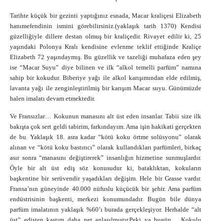
Tarihte küçük bir gezinti yaptığınız esnada, Macar kraliçesi Elizabeth
hanımefendinin ismini görebilirsiniz.(yaklaşık tarih 1370) Kendisi
güzelliğiyle dillere destan olmuş bir kraliçedir. Rivayet edilir ki, 25
yaşındaki Polonya Kralı kendisine evlenme teklif ettiğinde Kraliçe
Elizabeth 72 yaşındaymış. Bu güzellik ve tazeliği muhafaza eden şey
ise “Macar Suyu” diye bilinen ve ilk “alkol temelli parfüm” namına
sahip bir kokudur. Biberiye yağı ile alkol karışımından elde edilmiş,
lavanta yağı ile zenginleştirilmiş bir karışım Macar suyu. Günümüzde
halen imalatı devam etmektedir.
Ve Fransızlar… Kokunun manasını alt üst eden insanlar. Tabii size ilk
bakışta çok sert geldi tabirim, farkındayım. Ama işin hakikati gerçekten
de bu. Yaklaşık 18. asra kadar “kötü koku örtme solüsyonu” olarak
alınan ve “kötü koku bastırıcı” olarak kullandıkları parfümleri, birkaç
asır sonra “manasını değiştirerek” insanlığın hizmetine sunmuşlardır.
Öyle bir alt üst ediş söz konusudur ki, bataklıktan, kokuların
başkentine bir serüvendir yaşadıkları değişim. Hele bir Grasse vardır.
Fransa’nın güneyinde 40.000 nüfuslu küçücük bir şehir. Ama parfüm
endüstrisinin başkenti, merkezi konumundadır. Bugün bile dünya
parfüm imalatının yaklaşık %60’ı burada gerçekleşiyor. Herhalde “alt
üst” edişten kastım daha net anlaşılmıştır.
Peki ya bugün… Kokulu