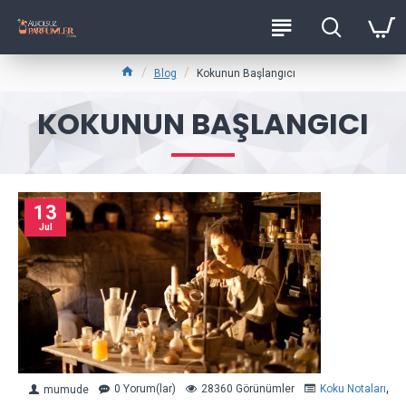
Blog
Kokunun Başlangıcı
KOKUNUN BAŞLANGICI
13
Jul
0 Yorum(lar)
28360 Görünümler
Koku Notaları
,
Kok
mumude