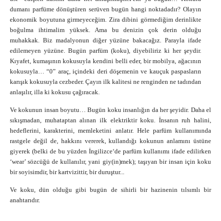
dumanı parfüme dönüştüren serüven bugün hangi noktadadır? Olayın
ekonomik boyutuna girmeyeceğim. Zira dibini görmediğim derinlikte
boğulma ihtimalim yüksek. Ama bu denizin çok derin olduğu
muhakkak. Biz madalyonun diğer yüzüne bakacağız. Parayla ifade
edilemeyen yüzüne. Bugün parfüm (koku), diyebiliriz ki her şeydir.
Kıyafet, kumaşının kokusuyla kendini belli eder, bir mobilya, ağacının
kokusuyla… “0” araç, içindeki deri döşemenin ve kauçuk paspasların
karışık kokusuyla cezbeder. Çayın ilk kalitesi ne renginden ne tadından
anlaşılır, illa ki kokusu çağıracak.
Ve kokunun insan boyutu… Bugün koku insanlığın da her şeyidir. Daha el
sıkışmadan, muhataptan alınan ilk elektriktir koku. İnsanın ruh halini,
hedeflerini, karakterini, memleketini anlatır. Hele parfüm kullanımında
rastgele değil de, hakkını vererek, kullandığı kokunun anlamını üstüne
giyerek (belki de bu yüzden İngilizce‘de parfüm kullanımı ifade edilirken
‘wear’ sözcüğü de kullanılır, yani giy(in)mek); taşıyan bir insan için koku
bir soyisimdir, bir kartvizittir, bir duruştur...
Ve koku, dün olduğu gibi bugün de sihirli bir hazinenin tılsımlı bir
anahtarıdır.