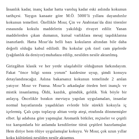
İnsanlık kadar, inanç kadar hatta varoluş kadar eski aslında kokunun
tarihçesi. Yaygın kanaate göre M.Ö. 5000’li yıllara dayandırılır
kokunun temelleri. Özellikle Mısır, Çin ve Arabistan’da dini törenler
esnasında kokulu maddelerin yakıldığı rivayet edilir. Yanan
maddelerden çıkan dumanın, kutsal varlıklara mesaj taşıdıklarına
inanırlardı. Hatta Mısır’da belli bazı kokuların altından bile daha
değerli olduğu kabul edilirdi. Bu kokular çok özel cam şişelerde
(yağdanlık da deniyor) muhafaza edilip, nesilden nesile aktarılmış.
Girizgâhın klasik ve her yerde ulaşılabilir olduğunun farkındayım.
Fakat “önce bilgi sonra yorum” kaidesine uyup, şimdi konuyu
detaylandıracağız. Aslına bakarsanız kokunun temelinde 2 arslan
yatıyor: Mısır ve Fransa. Mısır’lı arkadaşlar öteden beri inançlı ve
mistik insanlarmış. Öldü, kazdık, gömdük, geldik. Yok böyle bir
anlayış. Öncelikle bırakın mevtaya yapılan uygulamaları, insanlar
normal hayatlarında yaşadıkları evlerde bile sürekli kokuyla iç
içelermiş. Çalı çırpı toplayıp alttan verip ateşi, etrafında dönmemişler
elbet. İşi adabına göre yapmışlar. Aromatik bitkiler, reçineler ve çeşitli
toz karışımlarla bir anlamda kendilerine tütsü çeşitleri hazırlamışlar.
Hem diriye hem ölüye uygulamışlar kokuyu. Ve Mısır, çok uzun yıllar
koku kültürünü nesilden nesile aktarmış.