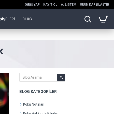
GIRIŞ YAP
KAYIT OL
A. LISTEM
ÜRÜN KARŞILAŞTIR
ŞİŞELERİ
BLOG
K
BLOG KATEGORILER
Koku Notaları
Koku Hakkında Bilgiler