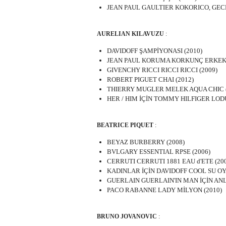
JEAN PAUL GAULTIER KOKORICO, GEC
AURELIAN KILAVUZU
:
DAVIDOFF ŞAMPİYONASI (2010)
JEAN PAUL KORUMA KORKUNÇ ERKEK 
GIVENCHY RICCI RICCI RICCI (2009)
ROBERT PIGUET CHAI (2012)
THIERRY MUGLER MELEK AQUA CHIC (
HER / HIM İÇİN TOMMY HILFIGER LODU
BEATRICE PIQUET
:
BEYAZ BURBERRY (2008)
BVLGARY ESSENTIAL RPSE (2006)
CERRUTI CERRUTI 1881 EAU d'ETE (20
KADINLAR İÇİN DAVIDOFF COOL SU OY
GUERLAIN GUERLAIN'IN MAN İÇİN ANL
PACO RABANNE LADY MİLYON (2010)
BRUNO JOVANOVIC
: