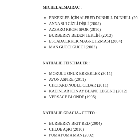
MICHEL ALMAIRAC
:
ERKEKLER İÇİN ALFRED DUNHILL DUNHILL (20
ANNA SUI GİZLİ DİŞLİ (2005)
AZZARO KROM SPOR (2010)
BURBERRY BEDEN TEKLİFİ (2013)
ESCADA ERKEK MAGNETİZMASI (2004)
MAN GUCCI GUCCI (2003)
NATHALIE FEISTHAUER
:
MORULU ONUR ERKEKLER (2011)
AVON ASPIRE (2011)
CHOPARD NOBLE CEDAR (2011)
KADINLAR İÇİN AY BLANC LEGEND (2012)
VERSACE BLONDE (1995)
NATHALIE GRACIA - CETTO
:
BURBERRY BRIT RED (2004)
CHLOE AŞKI (2010)
PUMA PUMA MAN (2002)