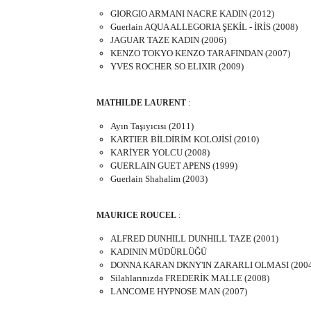
GIORGIO ARMANI NACRE KADIN (2012)
Guerlain AQUA ALLEGORIA ŞEKİL - İRİS (2008)
JAGUAR TAZE KADIN (2006)
KENZO TOKYO KENZO TARAFINDAN (2007)
YVES ROCHER SO ELIXIR (2009)
MATHILDE LAURENT
:
Ayın Taşıyıcısı (2011)
KARTIER BİLDİRİM KOLOJİSİ (2010)
KARİYER YOLCU (2008)
GUERLAIN GUET APENS (1999)
Guerlain Shahalim (2003)
MAURICE ROUCEL
:
ALFRED DUNHILL DUNHILL TAZE (2001)
KADININ MÜDÜRLÜĞÜ
DONNA KARAN DKNY'IN ZARARLI OLMASI (2004
Silahlarınızda FREDERİK MALLE (2008)
LANCOME HYPNOSE MAN (2007)