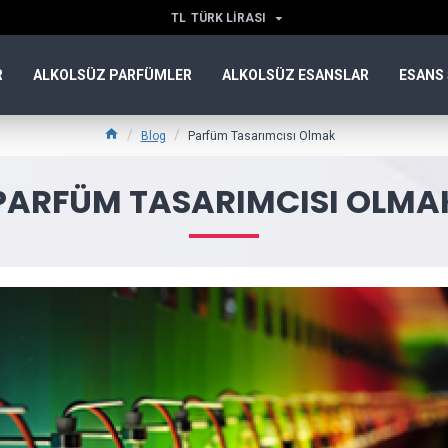
TL
TÜRK LIRASI
R
ALKOLSÜZ PARFÜMLER
ALKOLSÜZ ESANSLAR
ESANS 
Blog
Parfüm Tasarımcısı Olmak
PARFÜM TASARIMCISI OLMA