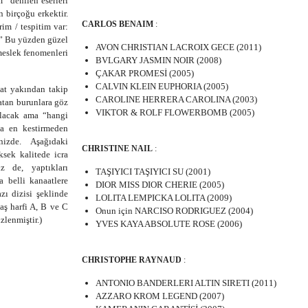
m” denilen eserleri
n birçoğu erkektir.
CARLOS BENAIM
:
im / tespitim var:
.” Bu yüzden güzel
AVON CHRISTIAN LACROIX GECE (2011)
meslek fenomenleri
BVLGARY JASMIN NOIR (2008)
ÇAKAR PROMESİ (2005)
CALVIN KLEIN EUPHORIA (2005)
zat yakından takip
CAROLINE HERRERA CAROLINA (2003)
atan burunlara göz
VIKTOR & ROLF FLOWERBOMB (2005)
olacak ama “hangi
na en kestirmeden
nizde. Aşağıdaki
CHRISTINE NAIL
:
ksek kalitede icra
z de, yaptıkları
TAŞIYICI TAŞIYICI SU (2001)
a belli kanaatlere
DIOR MISS DIOR CHERIE (2005)
zı dizisi şeklinde
LOLITA LEMPICKA LOLITA (2009)
baş harfi A, B ve C
Onun için NARCISO RODRIGUEZ (2004)
zlenmiştir.)
YVES KAYA ABSOLUTE ROSE (2006)
CHRISTOPHE RAYNAUD
:
ANTONIO BANDERLERI ALTIN ​​SIRETI (2011)
AZZARO KROM LEGEND (2007)