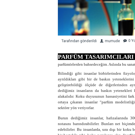
0 Y
Tarafından gönderildi
mumude
PARFÜM TASARIMCILARI 
parfümörlerden bahsedeceğim. Aslında bu sanatk
Bilindiği gibi insanlar birbirlerinden fizyolo
ayrıldıkları gibi bir de baskın yeteneklerini
geliştirebildiği ölçüde de diğerlerinden ayr
dediğimiz insanların da baskın yetenekleri 
alakalıdır. Koku duyusunun hassasiyetini fark
ortaya çıkaran insanlar “parfüm modelistli
sektöre yön veriyorlar.
Burun dediğimiz insanlar, hafızalarında 3
notasını barındırabilirler. Bunları net biçimd
edebilirler. Bu insanlarda, sıra dışı bir koku b