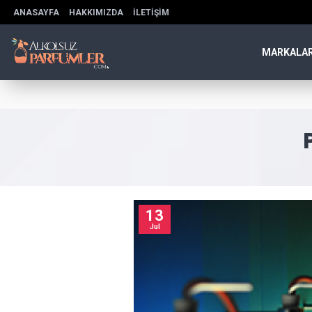
ANASAYFA
HAKKIMIZDA
İLETIŞIM
MARKALA
13
Jul