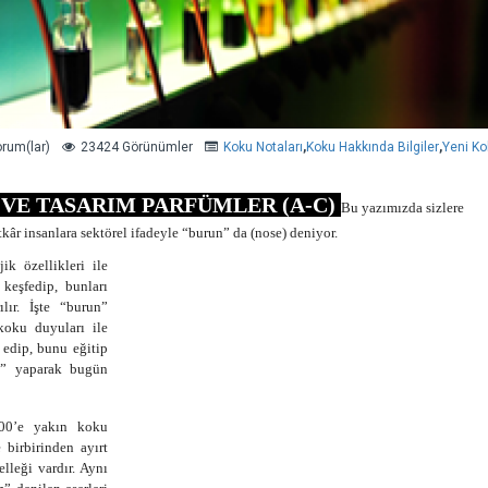
orum(lar)
23424 Görünümler
Koku Notaları
,
Koku Hakkında Bilgiler
,
Yeni Ko
VE TASARIM PARFÜMLER (A-C)
Bu yazımızda sizlere
âr insanlara sektörel ifadeyle “burun” da (nose) deniyor.
jik özellikleri ile
 keşfedip, bunları
ılır. İşte “burun”
koku duyuları ile
 edip, bunu eğitip
ği” yaparak bugün
000’e yakın koku
e birbirinden ayırt
elleği vardır. Aynı