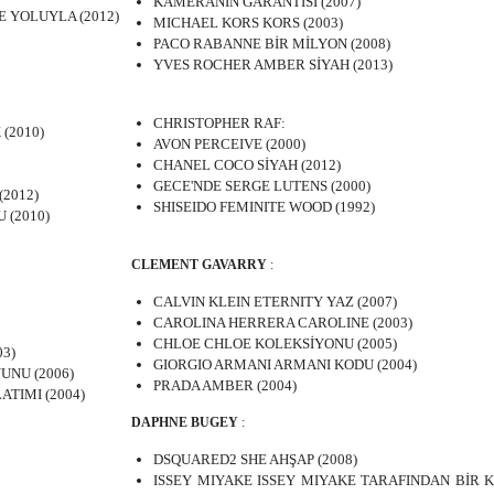
KAMERANIN GARANTİSİ (2007)
E YOLUYLA (2012)
MICHAEL KORS KORS (2003)
PACO RABANNE BİR MİLYON (2008)
YVES ROCHER AMBER SİYAH (2013)
CHRISTOPHER RAF:
(2010)
AVON PERCEIVE (2000)
CHANEL COCO SİYAH (2012)
GECE'NDE SERGE LUTENS (2000)
2012)
SHISEIDO FEMINITE WOOD (1992)
 (2010)
CLEMENT GAVARRY
:
CALVIN KLEIN ETERNITY YAZ (2007)
CAROLINA HERRERA CAROLINE (2003)
CHLOE CHLOE KOLEKSİYONU (2005)
03)
GIORGIO ARMANI ARMANI KODU (2004)
UNU (2006)
PRADA AMBER (2004)
ATIMI (2004)
DAPHNE BUGEY
:
DSQUARED2 SHE AHŞAP (2008)
ISSEY MIYAKE ISSEY MIYAKE TARAFINDAN BİR K