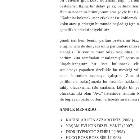
bir bestekâr gibi, koku notalarını alıp, “parfü
bestelerler. İlginç bir detay şu ki; parfümörleri
Bunun nedenini bilmiyorum ama şöyle bir fikr
“Kadınlar kokmak ister, erkekler ise koklamak
koku arayışı erkeğin burnunda başladığı için 
genellikle erkektir diyebiliriz.
Şimdi ise, hem benim parfüm bestelerini biz
ettiğim hem de dünyaca ünlü parfümlere imza 
atacağız. Biliyorum biraz bilgi yoğunluğu 
parfüm kim tarafından tasarlanmış?” sorusu
ulaşabileceğiniz bir liste bulunacak eli
sıralamayı yaparken özellikle bu mesleği yü
eden burunları seçmeye çalıştım. Zira si
parfümlere baktığınızda bu insanlar hakkınd
sahip olacaksınız. (Bu sıralama, küçük bir ya
olacaktır. İlki olan “A-C” listesinde, isminin 
ile başlayan parfümörlerin alfabetik sıralaması i
ANNICK MENARDO
:
KADINLAR İÇİN AZZARO İKİZ (2008)
YAŞAM EVİ İÇİN DİZEL YAKIT (2007)
DIOR HYPNOTIC ZEHİRLİ (1998)
HUGO BOSS BOSS ŞİŞLİ (1998)